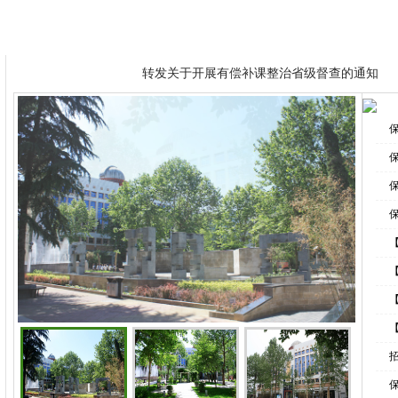
转发保定市教育局关于进一步加强市直中小学
学校概况
全景三中
教学管理
教研之窗
德育天地
转发关于开展有偿补课整治省级督查的通知
三中学子勇夺冠军和季军，独占"省一"人数三
转发保定市教育局关于进一步加强市直中小学
转发关于开展有偿补课整治省级督查的通知
三中学子勇夺冠军和季军，独占"省一"人数三
保
【
【
保