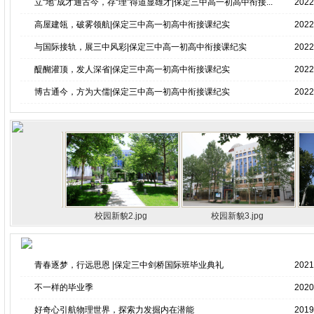
立“地”成才通古今，存“理”得道显雄才|保定三中高一初高中衔接...
2022
高屋建瓴，破雾领航|保定三中高一初高中衔接课纪实
2022
与国际接轨，展三中风彩|保定三中高一初高中衔接课纪实
2022
醍醐灌顶，发人深省|保定三中高一初高中衔接课纪实
2022
博古通今，方为大儒|保定三中高一初高中衔接课纪实
2022
1.jpg
校园新貌2.jpg
校园新貌3.jpg
青春逐梦，行远思恩 |保定三中剑桥国际班毕业典礼
2021
不一样的毕业季
2020
好奇心引航物理世界，探索力发掘内在潜能
2019